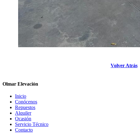
Volver Atrás
Olmar Elevación
Inicio
Conócenos
Repuestos
Alquiler
Ocasión
Servicio Técnico
Contacto